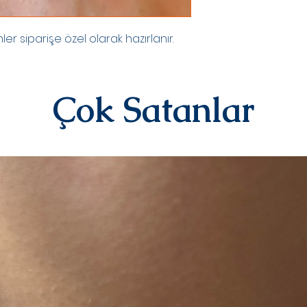
kategorisindeki ür
alınmamaktadır.
r siparişe özel olarak hazırlanır.
Diğer ürünlerimiz i
iletişime geçerek 
iletebilirsiniz.İad
ücreti yine anlaşma
Çok Satanlar
karşılanır.Ürün bize
değerlendirmesi yap
olarak iade/değişi