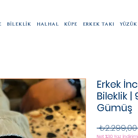
E
BİLEKLİK
HALHAL
KÜPE
ERKEK TAKI
YÜZÜK
Erkek İnc
Bileklik 
Gümüş
 ₺2.299,00
Net %30 Yaz İndirimi