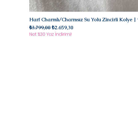
Harf Charmlı/Charmsız Su Yolu Zincirli Kolye 
Normal Fiyat
İndirimli Fiyat
₺3.799,00
₺2.659,30
Net %30 Yaz İndirimi!