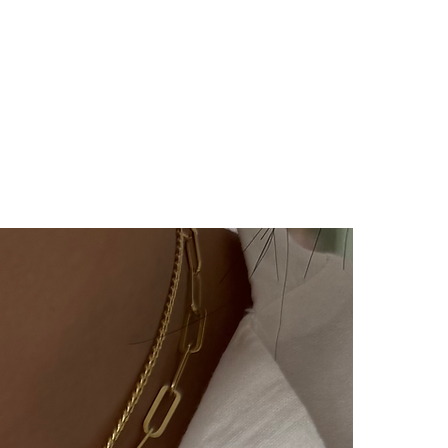
ünlerimiz hijyen nedeniyle iade
çin bizimle 14 gün içinde
iade değişim talebinizi
e/değişim sürecindeki kargo
lı ücretimizle,tarafınızca
 ulaştıktan sonra
ılır ve sizinle iletişimde
m süreci başlar.