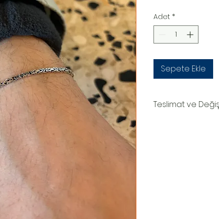
Adet
*
Sepete Ekle
Teslimat ve Deği
TESLİMAT SÜRECİ
Ürünler siparişe özel
oluşturduktan sonr
teslim edilir.Kargo
numaranız,anlaşmal
Kargo tarafından siz
DEĞİŞİM&İADE
Kişiye özel ürünler
yazılı)iade ve değiş
sipariş üstüne kişi