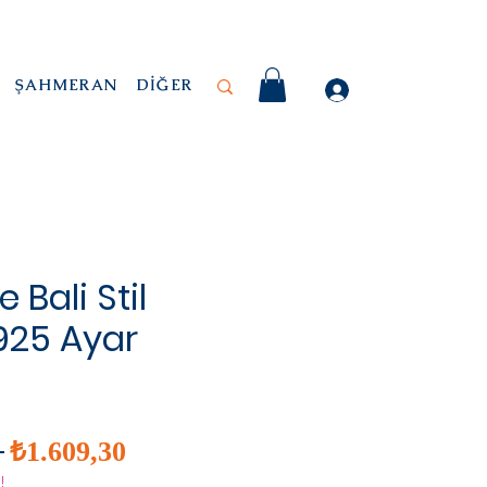
ŞAHMERAN
DİĞER
e Bali Stil
| 925 Ayar
İndirimli
Normal
 
₺1.609,30
Fiyat
Fiyat
!