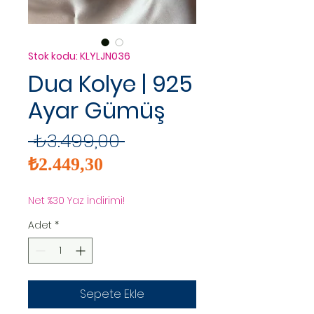
Stok kodu: KLYLJN036
Dua Kolye | 925
Ayar Gümüş
Normal
 ₺3.499,00 
İndirimli
Fiyat
₺2.449,30
Fiyat
Net %30 Yaz İndirimi!
Adet
*
Sepete Ekle