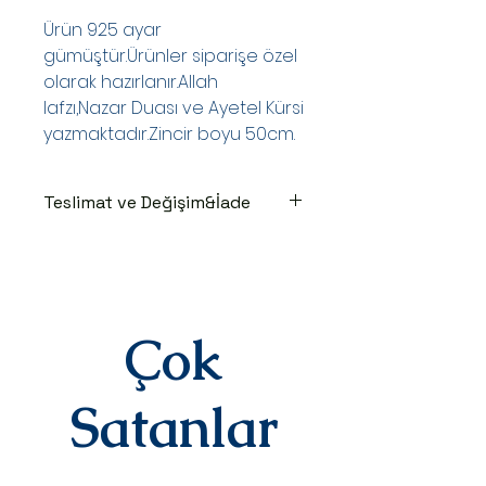
Ürün 925 ayar
gümüştür.Ürünler siparişe özel
olarak hazırlanır.Allah
lafzı,Nazar Duası ve Ayetel Kürsi
yazmaktadır.Zincir boyu 50cm.
Teslimat ve Değişim&İade
TESLİMAT SÜRECİ
Ürünler siparişe özel hazırlanır.Siz
siparişinizi oluşturduktan sonraki
3-7 iş günü içinde kargoya teslim
edilir.Kargoya teslim edildiğinde
Çok
takip numaranız,anlaşmalı kargo
firmamız olan Yurtiçi Kargo
tarafından size sms olarak iletilir.
Satanlar
DEĞİŞİM&İADE
Kişiye özel
ürünlerimizde(harf,isim,rakam,tari