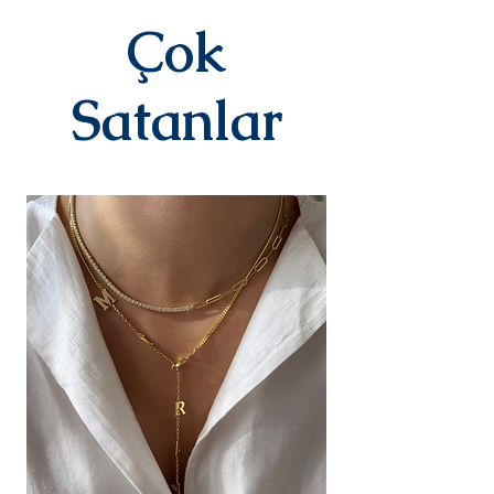
3-7 iş günü içinde kargoya teslim
edilir.Kargoya teslim edildiğinde
Çok
takip numaranız,anlaşmalı kargo
firmamız olan Yurtiçi Kargo
tarafından size sms olarak iletilir.
Satanlar
DEĞİŞİM&İADE
Kişiye özel
ürünlerimizde(harf,isim,rakam,tari
h yazılı)iade ve değişim kesinlikle
yoktur.Ürünler sipariş üstüne kişiye
özel olarak hazırlanır.Küpe
kategorisindeki ürünlerimiz hijyen
nedeniyle iade alınmamaktadır.
Diğer ürünlerimiz için bizimle 14
gün içinde iletişime geçerek
iade değişim talebinizi
iletebilirsiniz.İade/değişim sürecin
deki kargo ücreti yine anlaşmalı
ücretimizle,tarafınızca
karşılanır.Ürün bize ulaştıktan
sonra değerlendirmesi yapılır ve
sizinle iletişimde