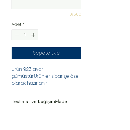
0/500
Adet
*
Sepete Ekle
Ürün 925 ayar
gümüştür.Ürünler siparişe özel
olarak hazırlanır
Teslimat ve Değişim&İade
TESLİMAT SÜRECİ
Ürünler siparişe özel hazırlanır.Siz
siparişinizi oluşturduktan sonraki