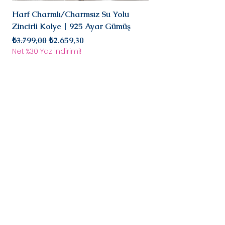
olarak iade/değişim
Harf Charmlı/Charmsız Su Yolu
Mini Doğal Turmalin 
süreci başlar.
Zincirli Kolye | 925 Ayar Gümüş
925 Ayar Gümüş
Normal Fiyat
İndirimli Fiyat
Normal Fiyat
₺3.799,00
₺2.659,30
₺2.899,00
Net %30 Yaz İndirimi!
Net %30 Yaz İndirimi!