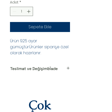
Adet
*
Sepete Ekle
Ürün 925 ayar
gümüştür.Ürünler siparişe özel
olarak hazırlanır.
Teslimat ve Değişim&İade
TESLİMAT SÜRECİ
Ürünler siparişe özel hazırlanır.Siz
siparişinizi oluşturduktan sonraki
3-7 iş günü içinde kargoya teslim
edilir.Kargoya teslim edildiğinde
Çok
takip numaranız,anlaşmalı kargo
firmamız olan Yurtiçi Kargo