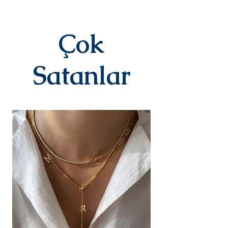
siparişinizi oluşturduktan sonraki
3-7 iş günü içinde kargoya teslim
edilir.Kargoya teslim edildiğinde
Çok
takip numaranız,anlaşmalı kargo
firmamız olan Yurtiçi Kargo
tarafından size sms olarak iletilir.
Satanlar
DEĞİŞİM&İADE
Kişiye özel
ürünlerimizde(harf,isim,rakam,tari
h yazılı)iade ve değişim kesinlikle
yoktur.Ürünler sipariş üstüne kişiye
özel olarak hazırlanır.Küpe
kategorisindeki ürünlerimiz hijyen
nedeniyle iade alınmamaktadır.
Diğer ürünlerimiz için bizimle 14
gün içinde iletişime geçerek
iade değişim talebinizi
iletebilirsiniz.İade/değişim sürecin
deki kargo ücreti yine anlaşmalı
ücretimizle,tarafınızca
karşılanır.Ürün bize ulaştıktan