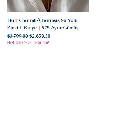
sonra değerlendirmesi yapılır ve
sizinle iletişimde
olarak iade/değişim
Harf Charmlı/Charmsız Su Yolu
Mini Doğal Turmalin 
süreci başlar.
Zincirli Kolye | 925 Ayar Gümüş
925 Ayar Gümüş
Normal Fiyat
İndirimli Fiyat
Normal Fiyat
₺3.799,00
₺2.659,30
₺2.899,00
Net %30 Yaz İndirimi!
Net %30 Yaz İndirimi!