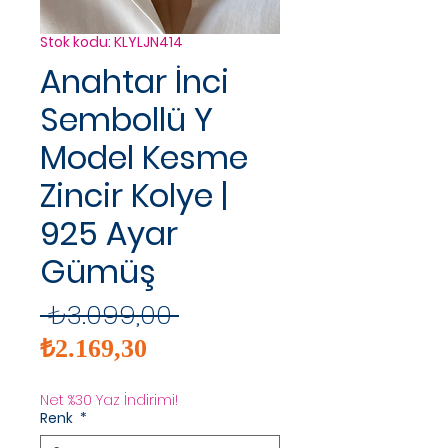
Stok kodu: KLYLJN414
Anahtar İnci
Sembollü Y
Model Kesme
Zincir Kolye |
925 Ayar
Gümüş
Normal
 ₺3.099,00 
İndirimli
Fiyat
₺2.169,30
Fiyat
Net %30 Yaz İndirimi!
Renk
*