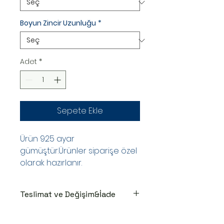
Boyun Zincir Uzunluğu
*
Adet
*
Sepete Ekle
Ürün 925 ayar
gümüştür.Ürünler siparişe özel
olarak hazırlanır.
Teslimat ve Değişim&İade
TESLİMAT SÜRECİ
Ürünler siparişe özel hazırlanır.Siz