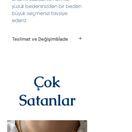
yüzük bedeninizden bir beden
büyük seçmenizi tavsiye
ederiz.
Teslimat ve Değişim&İade
TESLİMAT SÜRECİ
Ürünler siparişe özel hazırlanır.Siz
siparişinizi oluşturduktan sonraki
3-7 iş günü içinde kargoya teslim
edilir.Kargoya teslim edildiğinde
Çok
takip numaranız,anlaşmalı kargo
firmamız olan Yurtiçi Kargo
tarafından size sms olarak iletilir.
Satanlar
DEĞİŞİM&İADE
Kişiye özel
ürünlerimizde(harf,isim,rakam,tari
h yazılı)iade ve değişim kesinlikle
yoktur.Ürünler sipariş üstüne kişiye
özel olarak hazırlanır.Küpe