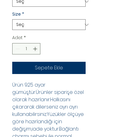
Size
*
Adet
*
Sepete Ekle
Ürün 925 ayar
gümüştür.Ürünler siparişe özel
olarak hazırlanır.Halkasını
çıkararak dilerseniz ayrı ayrı
kullanabilirsiniz.Yüzükler ölçüye
göre hazırlandığı için
değişim,iade yoktur.Bağlantı
charmı sebebi ile normal