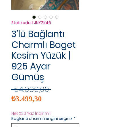
Stok kodu: LJNYZK46
3’lü Bağlantı
Charmlı Baget
Kesim Yüzük |
925 Ayar
Gümüş
Normal
 ₺4.999,00 
İndirimli
Fiyat
₺3.499,30
Fiyat
Net %30 Yaz İndirimi!
Bağlantı charmı rengini seçiniz
*