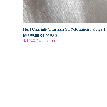
Harf Charmlı/Charmsız Su Yolu Zincirli Kolye 
Normal Fiyat
İndirimli Fiyat
₺3.799,00
₺2.659,30
Net %30 Yaz İndirimi!