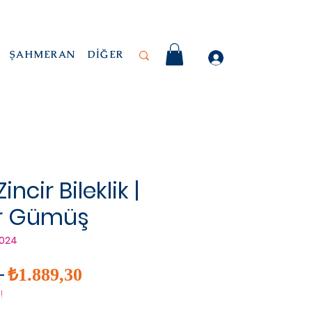
ŞAHMERAN
DİĞER
incir Bileklik |
r Gümüş
N024
İndirimli
Normal
 
₺1.889,30
Fiyat
Fiyat
!