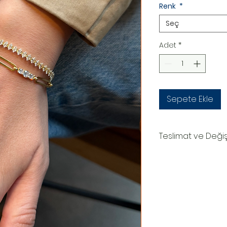
Renk
*
Seç
Adet
*
Sepete Ekle
Teslimat ve Deği
TESLİMAT SÜRECİ
Ürünler siparişe özel
oluşturduktan sonr
teslim edilir.Kargo
numaranız,anlaşmal
Kargo tarafından siz
DEĞİŞİM&İADE