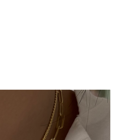
imizde(harf,isim,rakam,tarih
im kesinlikle yoktur.Ürünler
ye özel olarak hazırlanır.Küpe
ünlerimiz hijyen nedeniyle iade
çin bizimle 14 gün içinde
iade değişim talebinizi
e/değişim sürecindeki kargo
lı ücretimizle,tarafınızca
 ulaştıktan sonra
ılır ve sizinle iletişimde
m süreci başlar.