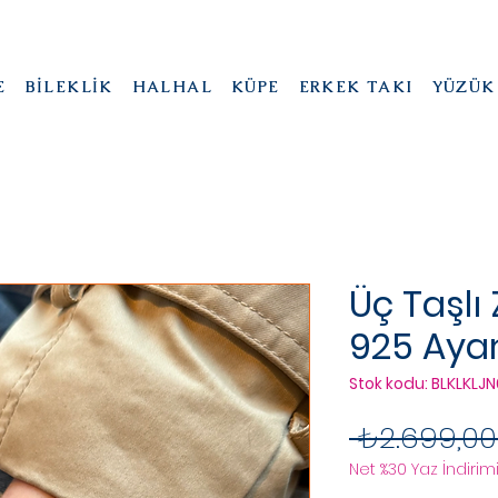
E
BİLEKLİK
HALHAL
KÜPE
ERKEK TAKI
YÜZÜK
Üç Taşlı Z
925 Aya
Stok kodu: BLKLKLJ
 ₺2.699,00
Net %30 Yaz İndirimi