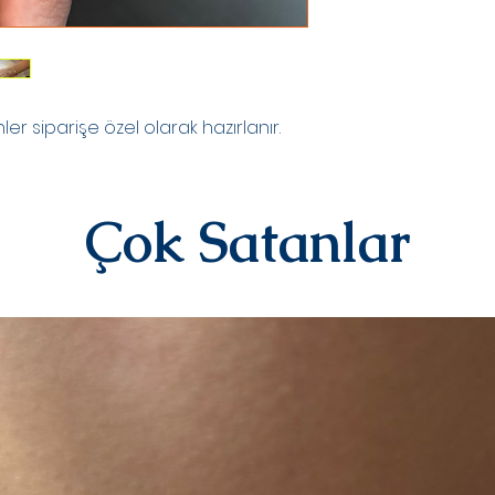
Kişiye özel ürünler
yazılı)iade ve değiş
sipariş üstüne kişi
kategorisindeki ür
alınmamaktadır.
Diğer ürünlerimiz i
r siparişe özel olarak hazırlanır.
iletişime geçerek 
iletebilirsiniz.İad
ücreti yine anlaşma
karşılanır.Ürün bize
Çok Satanlar
değerlendirmesi yap
olarak iade/değişi