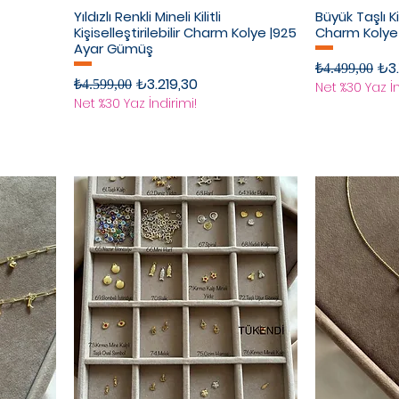
Yıldızlı Renkli Mineli Kilitli
Büyük Taşlı Kili
Kişiselleştirilebilir Charm Kolye |925
Charm Kolye
Ayar Gümüş
Normal Fiyat
İndi
₺3.
₺4.499,00
Normal Fiyat
İndirimli Fiyat
₺3.219,30
₺4.599,00
Net %30 Yaz İn
Net %30 Yaz İndirimi!