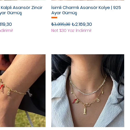
lı Kalpli Asansör Zincir
İsimli Charmlı Asansör Kolye | 925
Ayar Gümüş
Ayar Gümüş
rimli Fiyat
Normal Fiyat
İndirimli Fiyat
819,30
₺2.169,30
₺3.099,00
dirimi!
Net %30 Yaz İndirimi!