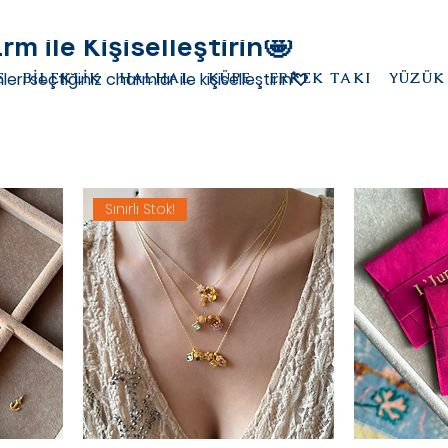
rm ile Kişiselleştirin🤩
ri seçtiğiniz charmlar ile kişiselleştirin💘
E
BİLEKLİK
HALHAL
KÜPE
ERKEK TAKI
YÜZÜK
Sınırlı Stok!