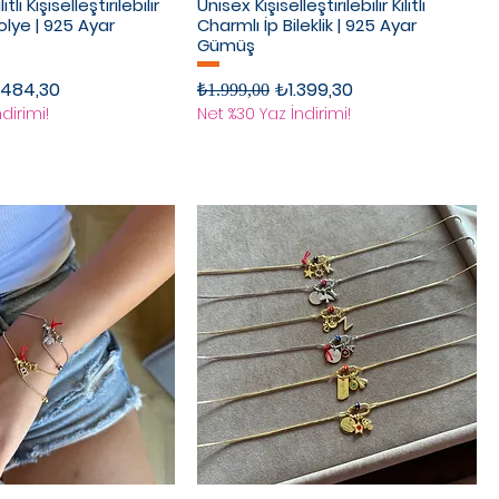
itli Kişiselleştirilebilir
Unisex Kişiselleştirilebilir Kilitli
Kolye | 925 Ayar
Charmlı İp Bileklik | 925 Ayar
Gümüş
rimli Fiyat
Normal Fiyat
İndirimli Fiyat
.484,30
₺1.399,30
₺1.999,00
dirimi!
Net %30 Yaz İndirimi!