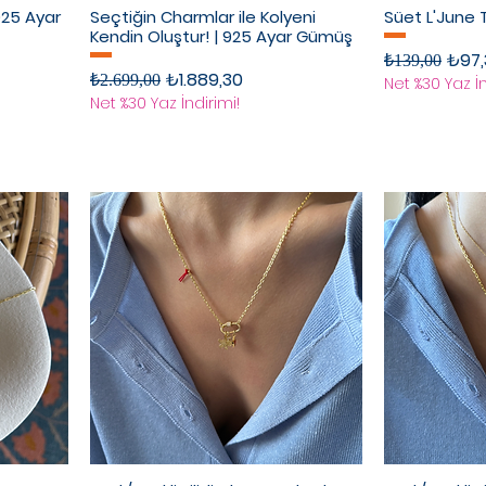
925 Ayar
Seçtiğin Charmlar ile Kolyeni
Süet L'June 
Kendin Oluştur! | 925 Ayar Gümüş
Normal Fiyat
İndir
₺97,
₺139,00
Normal Fiyat
İndirimli Fiyat
₺1.889,30
₺2.699,00
Net %30 Yaz İn
Net %30 Yaz İndirimi!