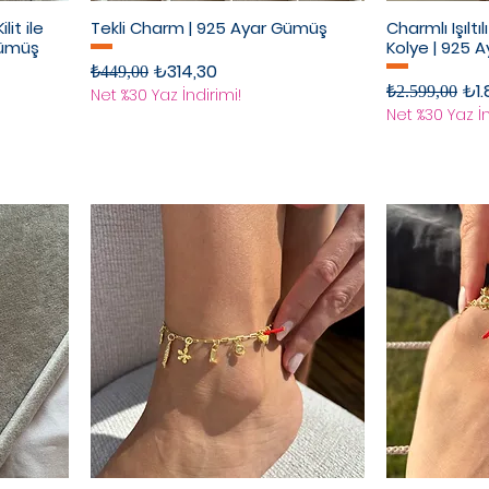
lit ile
Tekli Charm | 925 Ayar Gümüş
Charmlı Işıltı
Gümüş
Kolye | 925 
Normal Fiyat
İndirimli Fiyat
₺314,30
₺449,00
Normal Fiyat
İndi
₺1.
₺2.599,00
Net %30 Yaz İndirimi!
Net %30 Yaz İn