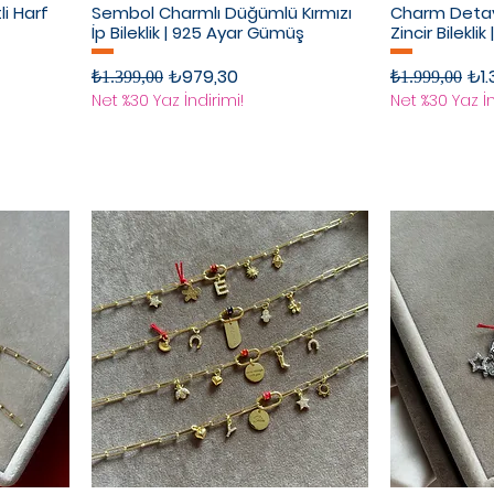
tli Harf
Sembol Charmlı Düğümlü Kırmızı
Charm Detay
İp Bileklik | 925 Ayar Gümüş
Zincir Bilekl
Normal Fiyat
İndirimli Fiyat
Normal Fiyat
İndi
₺979,30
₺1.
₺1.399,00
₺1.999,00
Net %30 Yaz İndirimi!
Net %30 Yaz İn