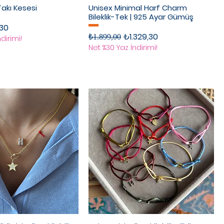
Takı Kesesi
Unisex Minimal Harf Charm
Bileklik-Tek | 925 Ayar Gümüş
imli Fiyat
30
Normal Fiyat
İndirimli Fiyat
₺1.329,30
₺1.899,00
dirimi!
Net %30 Yaz İndirimi!