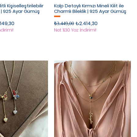
tli Kişiselleştirilebilir
Kalp Detaylı Kırmızı Mineli Kilit ile
 | 925 Ayar Gümüş
Charmlı Bileklik | 925 Ayar Gümüş
rimli Fiyat
Normal Fiyat
İndirimli Fiyat
149,30
₺2.414,30
₺3.449,00
dirimi!
Net %30 Yaz İndirimi!