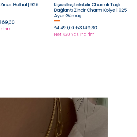
Zincir Halhal | 925
Kişiselleştirilebilir Charmlı Taşlı
Bağlantı Zincir Charm Kolye | 925
Ayar Gümüş
rimli Fiyat
469,30
Normal Fiyat
İndirimli Fiyat
₺3.149,30
₺4.499,00
dirimi!
Net %30 Yaz İndirimi!