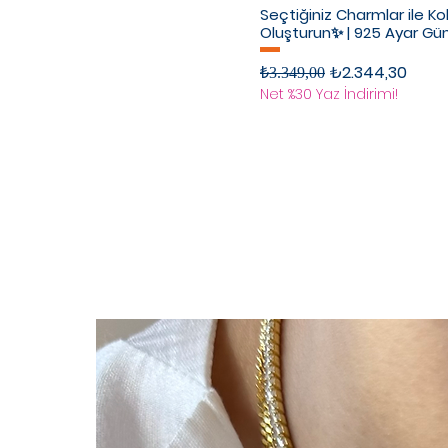
Seçtiğiniz Charmlar ile Ko
Oluşturun✨ | 925 Ayar G
Normal Fiyat
İndirimli Fiyat
₺2.344,30
₺3.349,00
Net %30 Yaz İndirimi!