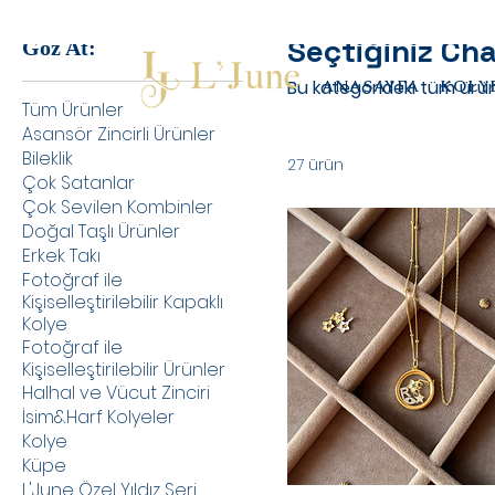
Seçtiğiniz Cha
Göz At:
Bu kategorideki tüm ürünle
ANASAYFA
KOLY
Tüm Ürünler
Asansör Zincirli Ürünler
Bileklik
27 ürün
Çok Satanlar
Çok Sevilen Kombinler
Doğal Taşlı Ürünler
Erkek Takı
Fotoğraf ile
Kişiselleştirilebilir Kapaklı
Kolye
Fotoğraf ile
Kişiselleştirilebilir Ürünler
Halhal ve Vücut Zinciri
İsim&Harf Kolyeler
Kolye
Küpe
L'June Özel Yıldız Seri