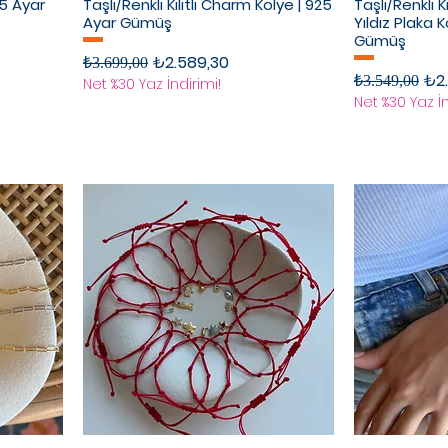
25 Ayar
Taşlı/Renkli Kilitli Charm Kolye | 925
Taşlı/Renkli Kil
Ayar Gümüş
Yıldız Plaka 
Gümüş
Normal Fiyat
İndirimli Fiyat
₺2.589,30
₺3.699,00
Normal Fiyat
İndi
₺2
₺3.549,00
Net %30 Yaz İndirimi!
Net %30 Yaz İn