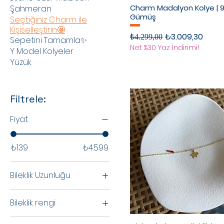
Charm Madalyon Kolye | 
Şahmeran
Gümüş
Seçtiğiniz Charm ile
Kişiselleştirin🤩
Normal Fiyat
İndirimli Fiyat
₺3.009,30
₺4.299,00
Sepetini Tamamla✨
Net %30 Yaz İndirimi!
Y Model Kolyeler
Yüzük
Filtrele:
Fiyat
₺139
₺4.599
Bileklik Uzunluğu
14 cm
Bileklik rengi
15 cm
Gold
16 cm