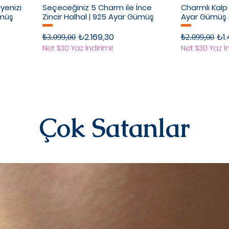
lyenizi
Seçeceğiniz 5 Charm ile İnce
Charmlı Kalp 
ümüş
Zincir Halhal | 925 Ayar Gümüş
Ayar Gümüş
Normal Fiyat
İndirimli Fiyat
Normal Fiyat
İndi
₺2.169,30
₺1.
₺3.099,00
₺2.099,00
Net %30 Yaz İndirimi!
Net %30 Yaz İn
Çok Satanlar