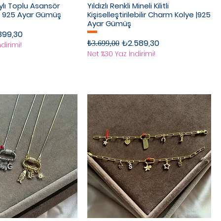
lı Toplu Asansör
Yıldızlı Renkli Mineli Kilitli
ik | 925 Ayar Gümüş
Kişiselleştirilebilir Charm Kolye |925
Ayar Gümüş
rimli Fiyat
399,30
Normal Fiyat
İndirimli Fiyat
₺2.589,30
₺3.699,00
dirimi!
Net %30 Yaz İndirimi!