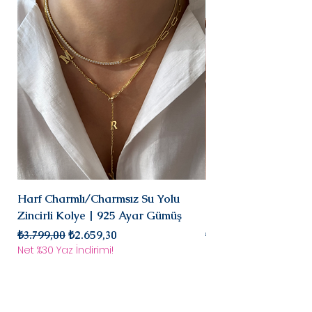
Harf Charmlı/Charmsız Su Yolu
Mini Doğal Turmalin 
Zincirli Kolye | 925 Ayar Gümüş
925 Ayar Gümüş
Normal Fiyat
İndirimli Fiyat
Normal Fiyat
₺3.799,00
₺2.659,30
₺2.899,00
Net %30 Yaz İndirimi!
Net %30 Yaz İndirimi!