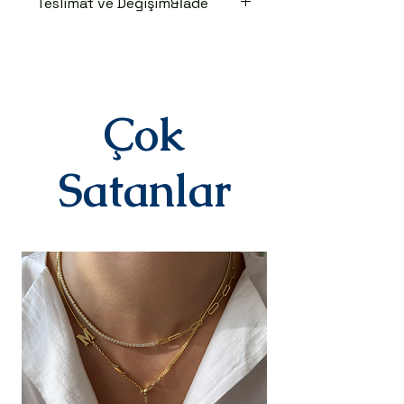
Teslimat ve Değişim&İade
TESLİMAT SÜRECİ
Ürünler siparişe özel hazırlanır.Siz
siparişinizi oluşturduktan sonraki
3-7 iş günü içinde kargoya teslim
edilir.Kargoya teslim edildiğinde
Çok
takip numaranız,anlaşmalı kargo
firmamız olan Yurtiçi Kargo
tarafından size sms olarak iletilir.
Satanlar
DEĞİŞİM&İADE
Kişiye özel
ürünlerimizde(harf,isim,rakam,tari
h yazılı)iade ve değişim kesinlikle
yoktur.Ürünler sipariş üstüne kişiye
özel olarak hazırlanır.Küpe
kategorisindeki ürünlerimiz hijyen
nedeniyle iade alınmamaktadır.
Diğer ürünlerimiz için bizimle 14
gün içinde iletişime geçerek
iade değişim talebinizi
iletebilirsiniz.İade/değişim sürecin