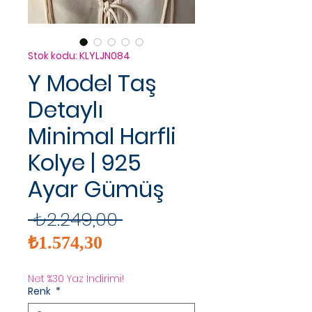
Stok kodu: KLYLJN084
Y Model Taş
Detaylı
Minimal Harfli
Kolye | 925
Ayar Gümüş
Normal
 ₺2.249,00 
İndirimli
Fiyat
₺1.574,30
Fiyat
Net %30 Yaz İndirimi!
Renk
*