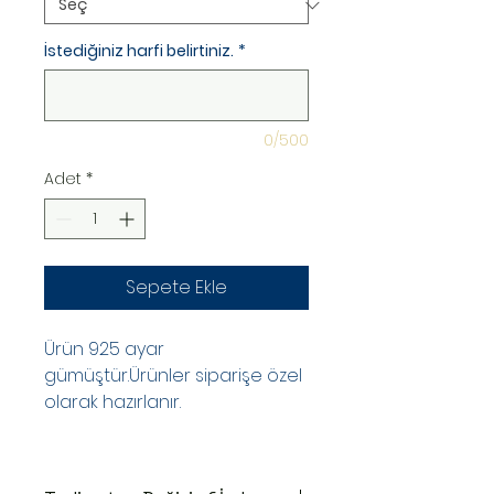
İstediğiniz harfi belirtiniz.
*
0/500
Adet
*
Sepete Ekle
Ürün 925 ayar
gümüştür.Ürünler siparişe özel
olarak hazırlanır.