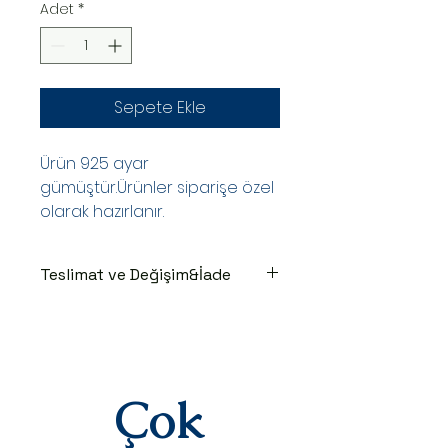
Adet
*
Sepete Ekle
Ürün 925 ayar
gümüştür.Ürünler siparişe özel
olarak hazırlanır.
Teslimat ve Değişim&İade
TESLİMAT SÜRECİ
Ürünler siparişe özel hazırlanır.Siz
siparişinizi oluşturduktan sonraki
3-7 iş günü içinde kargoya teslim
edilir.Kargoya teslim edildiğinde
Çok
takip numaranız,anlaşmalı kargo
firmamız olan Yurtiçi Kargo