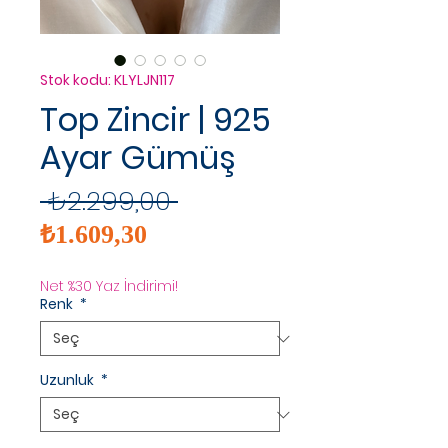
Stok kodu: KLYLJN117
Top Zincir | 925
Ayar Gümüş
Normal
 ₺2.299,00 
İndirimli
Fiyat
₺1.609,30
Fiyat
Net %30 Yaz İndirimi!
Renk
*
Uzunluk
*