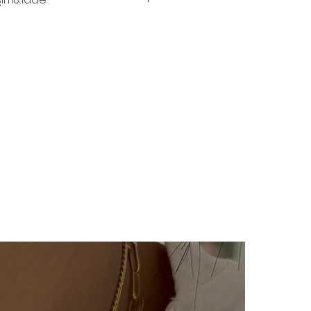
 hazırlanır.Siz siparişinizi
aki 3-7 iş günü içinde kargoya
ya teslim edildiğinde takip
ı kargo firmamız olan Yurtiçi
e sms olarak iletilir.
imizde(harf,isim,rakam,tarih
im kesinlikle yoktur.Ürünler
ye özel olarak hazırlanır.Küpe
ünlerimiz hijyen nedeniyle iade
çin bizimle 14 gün içinde
iade değişim talebinizi
e/değişim sürecindeki kargo
lı ücretimizle,tarafınızca
 ulaştıktan sonra
ılır ve sizinle iletişimde
m süreci başlar.