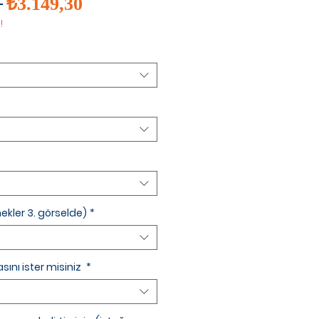
İndirimli
Normal
 
₺3.149,30
Fiyat
Fiyat
!
ekler 3. görselde)
*
sını ister misiniz
*