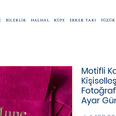
E
BİLEKLİK
HALHAL
KÜPE
ERKEK TAKI
YÜZÜK
Motifli K
Kişiselleş
Fotoğrafl
Ayar G