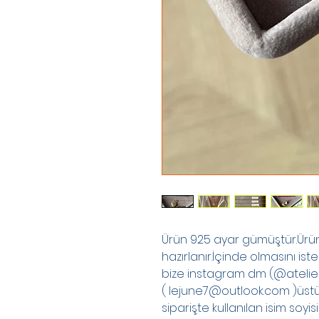
Ürün 925 ayar gümüştür.Ürünl
hazırlanır.İçinde olmasını iste
bize instagram dm (@atelier
( lejune7@outlook.com )üst
siparişte kullanılan isim soyisim 