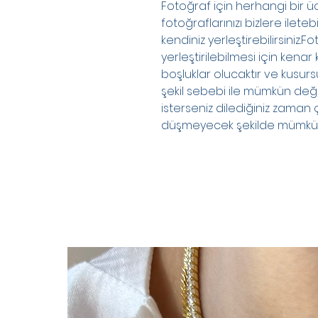
Fotoğraf için herhangi bir ü
fotoğraflarınızı bizlere ileteb
kendiniz yerleştirebilirsiniz.
yerleştirilebilmesi için kenar
boşluklar olucaktır ve kusursu
şekil sebebi ile mümkün deği
isterseniz dilediğiniz zaman 
düşmeyecek şekilde mümkün ol