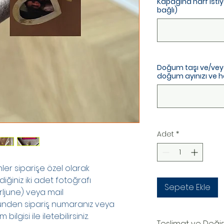
Kapağına harf istiyo
bağlı)
Doğum taşı ve/vey
doğum ayınızı ve har
Adet
*
er siparişe özel olarak
diğiniz iki adet fotoğrafı
Sepete Ekle
ljune) veya mail
ünden sipariş numaranız veya
bilgisi ile iletebilirsiniz.
Teslimat ve Deği