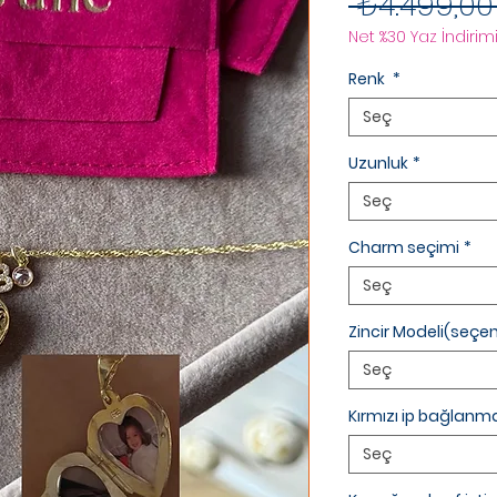
 ₺4.499,00
Net %30 Yaz İndirimi
Renk
*
Seç
Uzunluk
*
Seç
Charm seçimi
*
Seç
Zincir Modeli(seçen
Seç
Kırmızı ip bağlanma
Seç