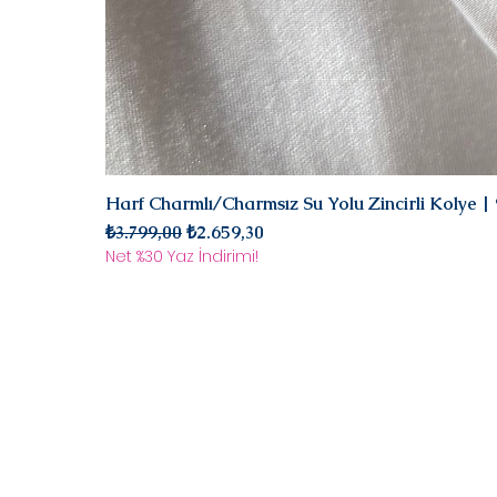
Harf Charmlı/Charmsız Su Yolu Zincirli Kolye 
Normal Fiyat
İndirimli Fiyat
₺3.799,00
₺2.659,30
Net %30 Yaz İndirimi!