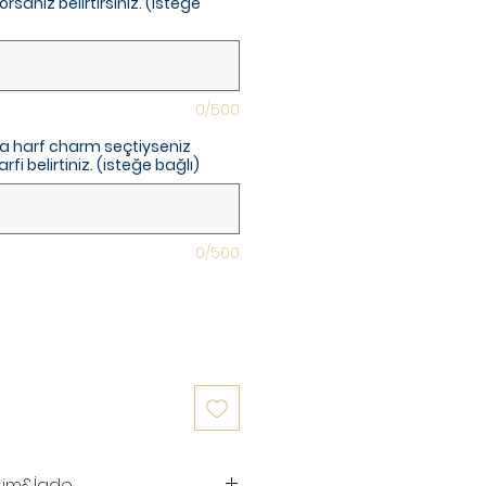
rsanız belirtirsiniz. (isteğe
0/500
a harf charm seçtiyseniz
fi belirtiniz. (isteğe bağlı)
0/500
şim&İade