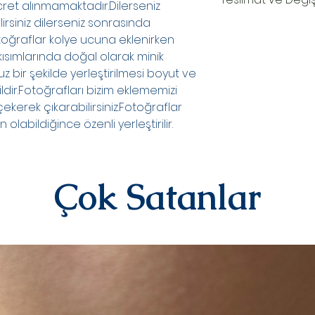
cret alınmamaktadır.Dilerseniz
ilirsiniz dilerseniz sonrasında
TESLİMAT SÜRECİ
Fotoğraflar kolye ucuna eklenirken
Ürünler siparişe özel
 kısımlarında doğal olarak minik
oluşturduktan sonr
teslim edilir.Kargo
z bir şekilde yerleştirilmesi boyut ve
numaranız,anlaşmal
ldir.Fotoğrafları bizim eklememizi
Kargo tarafından siz
çekerek çıkarabilirsiniz.Fotoğraflar
DEĞİŞİM&İADE
abildiğince özenli yerleştirilir.
Kişiye özel ürünler
yazılı)iade ve değiş
sipariş üstüne kişi
kategorisindeki ür
Çok Satanlar
alınmamaktadır.
Diğer ürünlerimiz i
iletişime geçerek 
iletebilirsiniz.İad
ücreti yine anlaşma
karşılanır.Ürün bize
değerlendirmesi yap
olarak iade/değişi