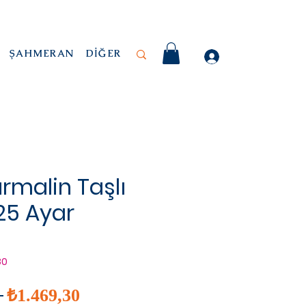
ŞAHMERAN
DİĞER
rmalin Taşlı
925 Ayar
80
İndirimli
Normal
 
₺1.469,30