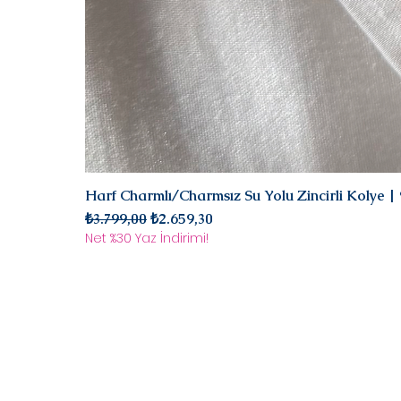
Harf Charmlı/Charmsız Su Yolu Zincirli Kolye 
Normal Fiyat
İndirimli Fiyat
₺3.799,00
₺2.659,30
Net %30 Yaz İndirimi!