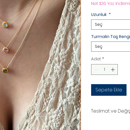
Net %30 Yaz İndirimi
Uzunluk
*
Seç
Turmalin Taş Reng
Seç
Adet
*
Sepete Ekle
Teslimat ve Deği
TESLİMAT SÜRECİ
Ürünler siparişe özel