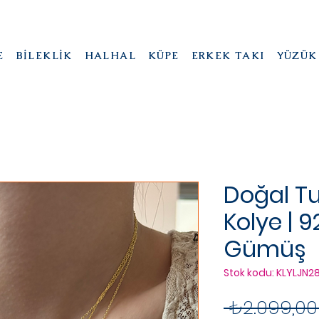
E
BİLEKLİK
HALHAL
KÜPE
ERKEK TAKI
YÜZÜK
Doğal Tu
Kolye | 
Gümüş
Stok kodu: KLYLJN2
 ₺2.099,00