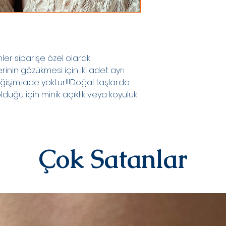
oluşturduktan sonr
teslim edilir.Kargo
numaranız,anlaşmal
Kargo tarafından siz
DEĞİŞİM&İADE
er siparişe özel olarak
Kişiye özel ürünler
rinin gözükmesi için iki adet ayrı
yazılı)iade ve değiş
sipariş üstüne kişi
ğişim,iade yoktur!!!Doğal taşlarda
kategorisindeki ür
duğu için minik açıklık veya koyuluk
alınmamaktadır.
Diğer ürünlerimiz i
iletişime geçerek 
iletebilirsiniz.İad
ücreti yine anlaşma
Çok Satanlar
karşılanır.Ürün bize
değerlendirmesi yap
olarak iade/değişi