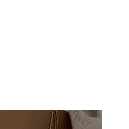
aki 3-7 iş günü içinde kargoya
ya teslim edildiğinde takip
ı kargo firmamız olan Yurtiçi
e sms olarak iletilir.
imizde(harf,isim,rakam,tarih
im kesinlikle yoktur.Ürünler
ye özel olarak hazırlanır.Küpe
ünlerimiz hijyen nedeniyle iade
çin bizimle 14 gün içinde
iade değişim talebinizi
e/değişim sürecindeki kargo
lı ücretimizle,tarafınızca
 ulaştıktan sonra
ılır ve sizinle iletişimde
m süreci başlar.