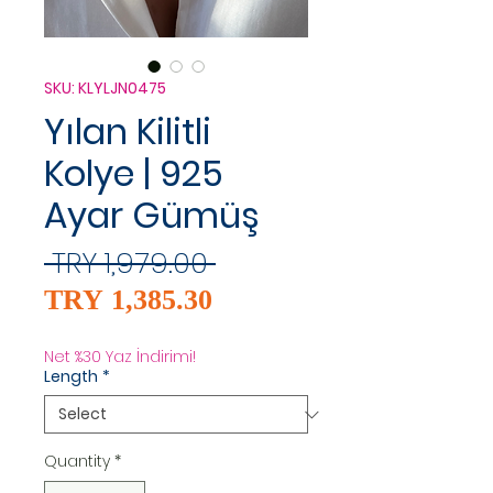
SKU: KLYLJN0475
Yılan Kilitli
Kolye | 925
Ayar Gümüş
Regular
 TRY 1,979.00 
Sale
Price
TRY 1,385.30
Price
Net %30 Yaz İndirimi!
Length
*
Quantity
*