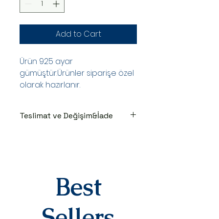
Add to Cart
Ürün 925 ayar
gümüştür.Ürünler siparişe özel
olarak hazırlanır.
Teslimat ve Değişim&İade
TESLİMAT SÜRECİ
Ürünler siparişe özel hazırlanır.Siz
siparişinizi oluşturduktan sonraki
3-7 iş günü içinde kargoya teslim
Best
edilir.Kargoya teslim edildiğinde
takip numaranız,anlaşmalı kargo
firmamız olan Yurtiçi Kargo
Sellers
tarafından size sms olarak iletilir.