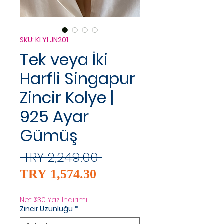
SKU: KLYLJN201
Tek veya İki
Harfli Singapur
Zincir Kolye |
925 Ayar
Gümüş
Regular
 TRY 2,249.00 
Sale
Price
TRY 1,574.30
Price
Net %30 Yaz İndirimi!
Zincir Uzunluğu
*