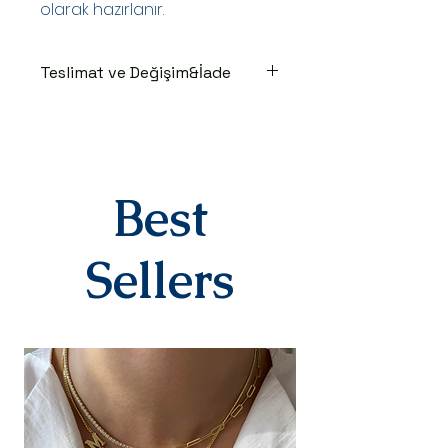
olarak hazırlanır.
Teslimat ve Değişim&İade
TESLİMAT SÜRECİ
Ürünler siparişe özel hazırlanır.Siz
siparişinizi oluşturduktan sonraki
3-7 iş günü içinde kargoya teslim
edilir.Kargoya teslim edildiğinde
Best
takip numaranız,anlaşmalı kargo
firmamız olan Yurtiçi Kargo
tarafından size sms olarak iletilir.
Sellers
DEĞİŞİM&İADE
Kişiye özel
ürünlerimizde(harf,isim,rakam,tari
h yazılı)iade ve değişim kesinlikle
yoktur.Ürünler sipariş üstüne kişiye
özel olarak hazırlanır.Küpe
kategorisindeki ürünlerimiz hijyen
nedeniyle iade alınmamaktadır.
Diğer ürünlerimiz için bizimle 14