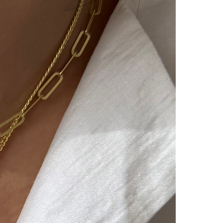
ılır ve sizinle iletişimde
m süreci başlar.