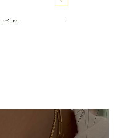
şim&İade
 hazırlanır.Siz siparişinizi
aki 3-7 iş günü içinde kargoya
ya teslim edildiğinde takip
ı kargo firmamız olan Yurtiçi
e sms olarak iletilir.
imizde(harf,isim,rakam,tarih
im kesinlikle yoktur.Ürünler
ye özel olarak hazırlanır.Küpe
ünlerimiz hijyen nedeniyle iade
çin bizimle 14 gün içinde
iade değişim talebinizi
e/değişim sürecindeki kargo
lı ücretimizle,tarafınızca
 ulaştıktan sonra