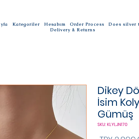
ayfa
Kategoriler
Hesabım
Order Process
Does silver
Delivery & Returns
Dikey Dö
İsim Kol
Gümüş
SKU: KLYLJN170