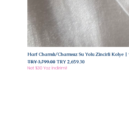
Harf Charmlı/Charmsız Su Yolu Zincirli Kolye 
Regular Price
Sale Price
TRY 3,799.00
TRY 2,659.30
Net %30 Yaz İndirimi!