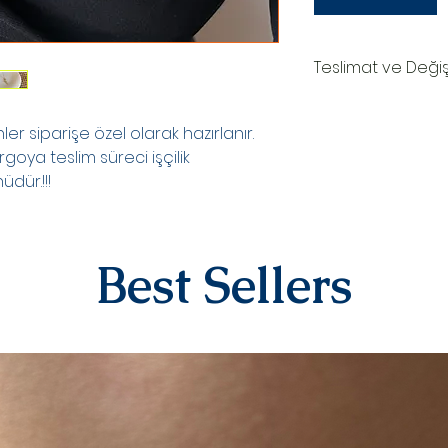
Teslimat ve Deği
TESLİMAT SÜRECİ
Ürünler siparişe özel
r siparişe özel olarak hazırlanır.
oluşturduktan sonr
rgoya teslim süreci işçilik
teslim edilir.Kargo
dür.!!!
numaranız,anlaşmal
Kargo tarafından siz
DEĞİŞİM&İADE
Kişiye özel ürünler
Best Sellers
yazılı)iade ve değiş
sipariş üstüne kişi
kategorisindeki ür
alınmamaktadır.
Diğer ürünlerimiz i
iletişime geçerek 
iletebilirsiniz.İad
ücreti yine anlaşma
karşılanır.Ürün bize