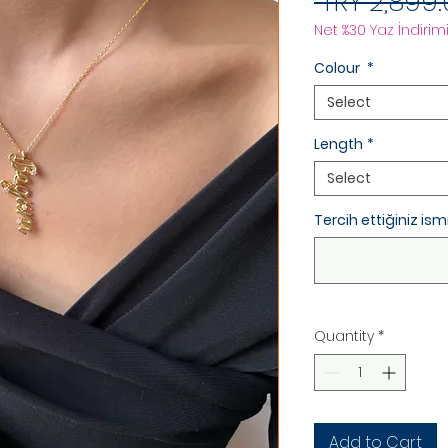
 TRY 2,899.
Net %30 Yaz İndirimi
Colour
*
Select
Length
*
Select
Tercih ettiğiniz ismi
Quantity
*
Add to Cart